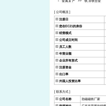
-
>>
金属,矿产
铁,非铁合金
[ 公司概况 ]
注册日
您在EC21的身份
经营模式
公司成立时间
员工人数
年营业额
企业所有形式
注册资金
出口率
外国人投资比率
[ 联系方式 ]
公司名称
劲磁磁铁厂家
街道地址
广东东莞厚街镇桥头