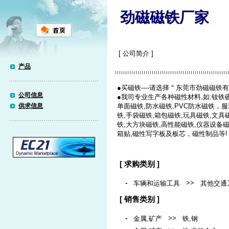
劲磁磁铁厂家
[ 公司简介 ]
产品
●买磁铁----请选择＂东莞市劲磁磁铁
公司信息
●我司专业生产各种磁性材料,如:钕铁硼
供求信息
单面磁铁,防水磁铁,PVC防水磁铁，
铁,手袋磁铁,箱包磁铁,玩具磁铁,文具
铁,大方块磁铁,高性能磁铁,仪器设备磁
箱贴,磁性写字板及板芯，磁性制品等!
[ 求购类别 ]
-
>>
车辆和运输工具
其他交通
[ 销售类别 ]
-
>>
金属,矿产
铁,钢